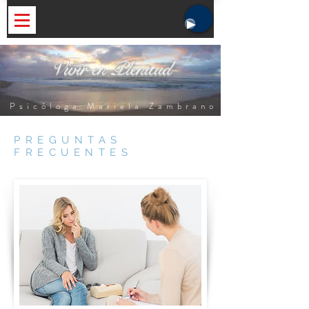
Vivir en Plenitud
Psicóloga Mariela Zambrano
PREGUNTAS
FRECUENTES