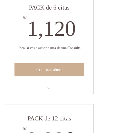
PACK de 6 citas
Aseguras tus horarios preferidos
semana tras semana
1,120S
S/
1,120
Mejora tu adherencia al Tratamiento al
generar tu compromiso
Ideal si vas a asistir a más de una Consulta
Comprar ahora
Ahorras: S/. 80 (total sin descuento: S/.
1,200)
PACK de 12 citas
Aseguras tu horario preferido semana
tras semana
2,220S
S/
Mejora tu adherencia al Tratamiento al