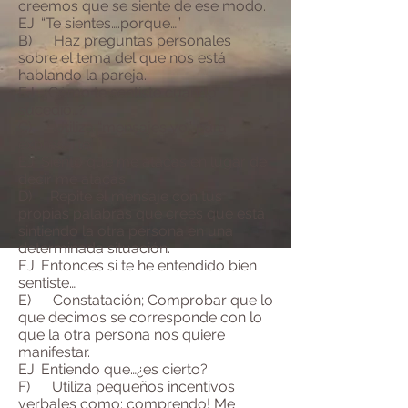
creemos que se siente de ese modo.
EJ: “Te sientes….porque…”
B) Haz preguntas personales
sobre el tema del que nos está
hablando la pareja.
EJ: ¿Cómo te sentiste cuando
sucedió…?
C) Utiliza “mensajes yo” para
expresarte.
EJ: Siento que me atacas en lugar de
decir me atacas.
D) Repite el mensaje con tus
propias palabras que crees que está
sintiendo la otra persona en una
determinada situación.
EJ: Entonces si te he entendido bien
sentiste…
E) Constatación; Comprobar que lo
que decimos se corresponde con lo
que la otra persona nos quiere
manifestar.
EJ: Entiendo que…¿es cierto?
F) Utiliza pequeños incentivos
verbales como: comprendo! Me