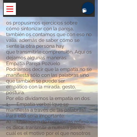
os propusimos ejercicios sobre
cómo sintonizar con la pareja,
también os contamos que con eso no
valía, además de saber cómo se
siente la otra persona hay
que transmitirle comprensión. Aquí os
dejamos algunas maneras:
Empatía Pareja Pozuelo
Podríamos decir que la empatía no se
manifiesta sólo con las palabras sino
que también se puede ser
empático con la mirada, gesto,
postura.
Por ello dividamos la empatía en dos:
1- Empatía verbal (que se
manifiesta a través de las palabras).
Para ello sería importante:
A) Utilización de respuestas reflejo;
es decir, transmitir a nuestra pareja
cuál es el motivo por el que nosotros