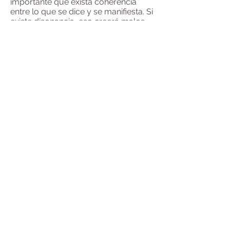
importante que exista coherencia
entre lo que se dice y se manifiesta. Si
existe disonancia, eso creerá malos
entendidos.
EJ: Poner cara seria cuando tu pareja
cuenta algo gracioso…
E) Adopta una postura activa hacia
tu pareja. Procura que tu cuerpo y
cara estén orientados hacia la
persona que nos habla.
F) Anima con gestos a que tu
pareja continúe hablando como
sonreír., asentir con la cabeza.
G) Intenta comprender los
sentimientos del que nos habla, la
expresión de sus palabras,
entendiendo lo que nos dice…
RESERVA DE CITAS
SÓLO POR WHATSAPP
Solicita tu cita AHORA
Teléfono:
+51
966 466 886