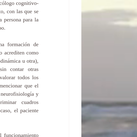
icólogo cognitivo-
, con las que se 
a persona para la 
po.
na formación de 
o acrediten como 
dinámica u otra), 
n contar otras 
alorar todos los 
mencionar que el 
neurofisiología y 
iminar cuadros 
aso, el paciente 
l funcionamiento 