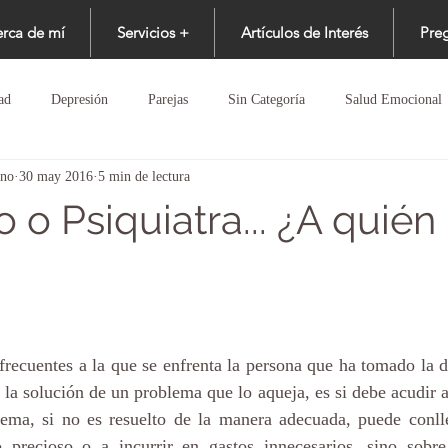
rca de mí
Servicios +
Artículos de Interés
Preg
ad
Depresión
Parejas
Sin Categoría
Salud Emocional
ano
30 may 2016
5 min de lectura
 o Psiquiatra... ¿A quién
recuentes a la que se enfrenta la persona que ha tomado la d
 la solución de un problema que lo aqueja, es si debe acudir a
ilema, si no es resuelto de la manera adecuada, puede conlle
precioso o a incurrir en gastos innecesarios, sino sobre