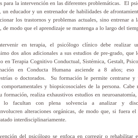
s para la intervención en las diferentes problemáticas.  El ps
 un educador y un entrenador de habilidades de afrontamiento
cionar los trastornos y problemas actuales, sino entrenar a l
, de modo que el aprendizaje se mantenga a lo largo del tiem
tervenir en terapia, el psicólogo clínico debe realizar u
nimo dos años adicionales a sus estudios de pre-grado, que l
o en Terapia Cognitivo Conductual, Sistémica, Gestalt, Psico
mación en Conducta Humana asciende a 8 años; eso si
estrías o doctorados.  Su formación le permite centrarse y v
, comportamentales y biopsicosociales de la persona. Cabe 
u formación, realiza exhaustivos estudios en neuroanatomía, 
e lo facultan con plena solvencia a analizar y discr
nvolucren alteraciones orgánicas, de modo que, si fuera el c
atado interdisciplinariamente. 
rvención del psicólogo se enfoca en corregir o rehabilitar e