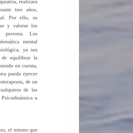
uiatría, realizará 
ante tres años, 
l. Por ello, su 
se y valorar los 
a persona. Los 
lemática mental 
iológica, ya sea 
de equilibrar la 
niendo en cuenta, 
ra pueda ejercer 
oterapeuta, de un 
alquiera de las 
 Psicodinámica u 
es, el mismo que 