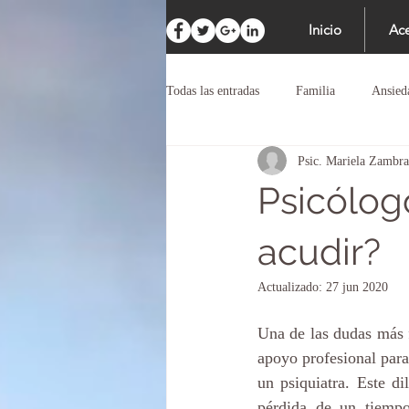
Inicio
Ace
Todas las entradas
Familia
Ansied
Psic. Mariela Zambr
Psicólogo
acudir?
Actualizado:
27 jun 2020
Una de las dudas más f
apoyo profesional para
un psiquiatra. Este d
pérdida de un tiempo 